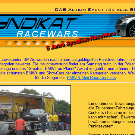
e anwesenden BMWs werden nach einem ausgeklügelten Punkteverfahren in ihr
egorien bewertet. Die Hauptbewertung findet am Samstag statt. In der
Pokal
rzeuge unseres "Greatest BMWs on Planet"-Award vorgeführt und prämiert. D
 die schönsten BMWs und ShowCars der einzelnen Kategorien vergeben. Weit
für die Sieger des
BMW & Mini Race-Contests
.
Ein erfahrenes Bewertung
alle Teilnehmer-Fahrzeug
Contests (Teilname im Eintri
kann mitmachen). Bewerte
bewährten umfangreichen 
Punktesystem.