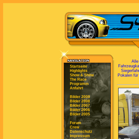
All
Fahrzeugkat
Startseite
Siegerfah
Highlights
Show & Shine
Pokalen für
The Race
Programm
Anfahrt
Bilder 2009
Bilder 2008
Bilder 2007
Bilder 2006
Bilder 2005
Forum
Crew
Datenschutz
Impressum