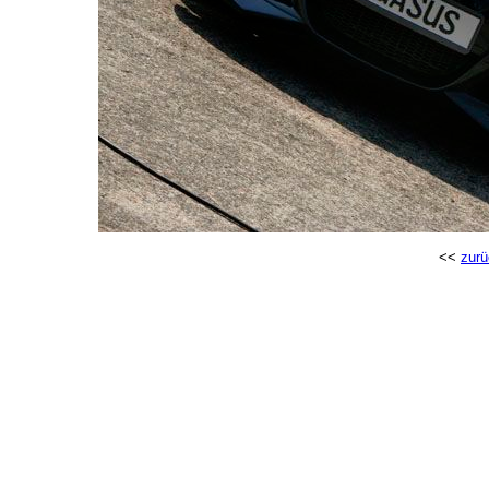
<<
zurü