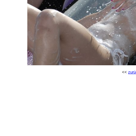
<<
zurü