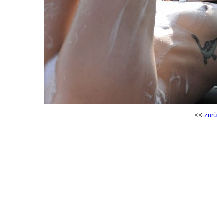
<<
zurü