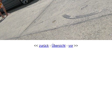
<<
zurück
-
Übersicht
-
vor
>>