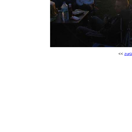
<<
zurü