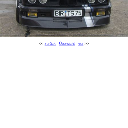
<<
zurück
-
Übersicht
-
vor
>>