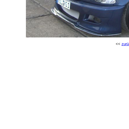
<<
zurü