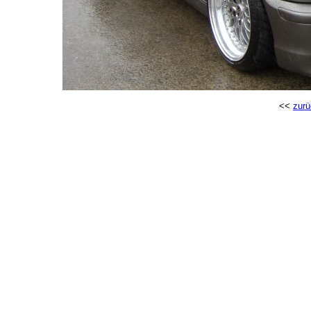
<<
zurü