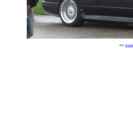
<<
zurü