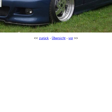
<<
zurück
-
Übersicht
-
vor
>>