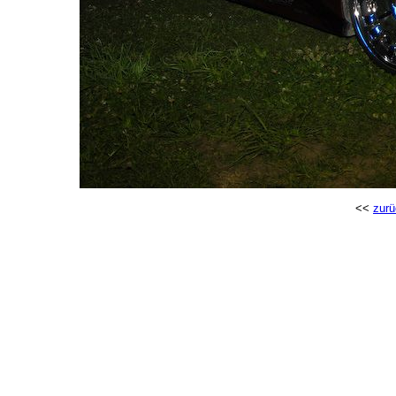
<<
zurü