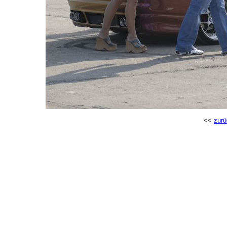
<<
zurü