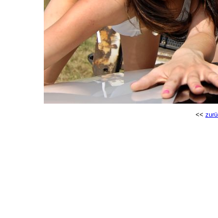
<<
zurü