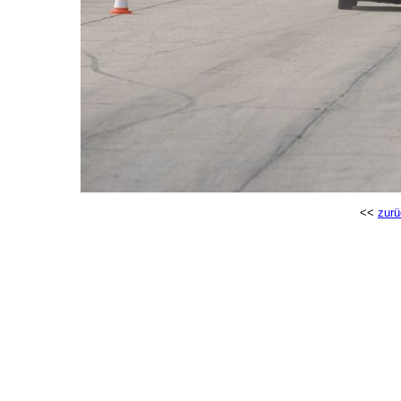
<<
zurü