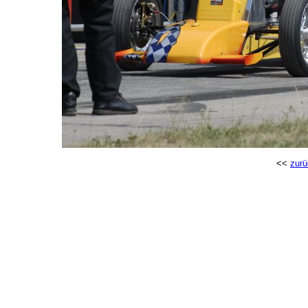
<<
zurü