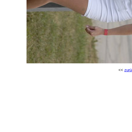
<<
zurü