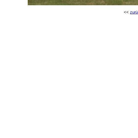
<<
zurü