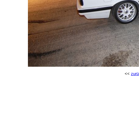
<<
zurü