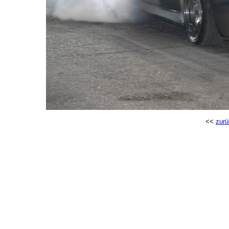
<<
zurü