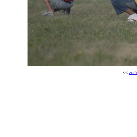
<<
zurü