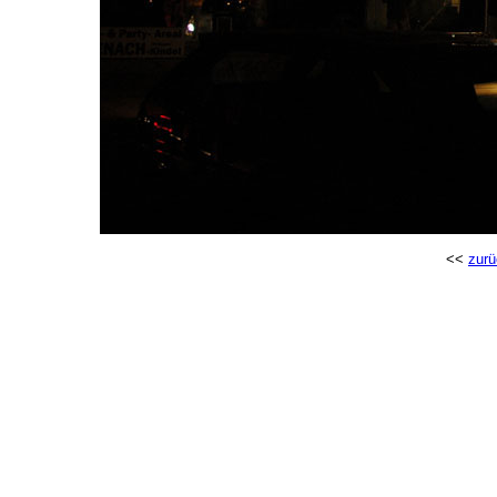
<<
zurü