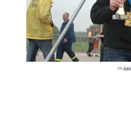
<<
zurü