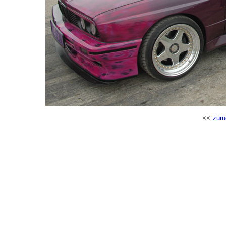
<<
zurü