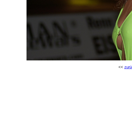
<<
zurü