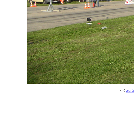
<<
zurü