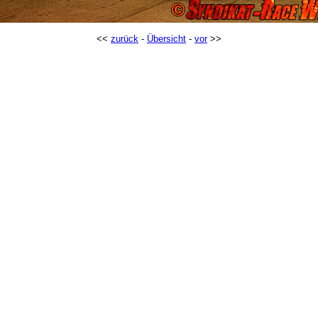
<<
zurück
-
Übersicht
-
vor
>>